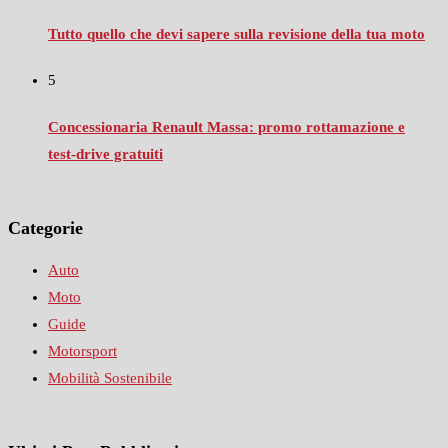
Tutto quello che devi sapere sulla revisione della tua moto
5
Concessionaria Renault Massa: promo rottamazione e
test‑drive gratuiti
Categorie
Auto
Moto
Guide
Motorsport
Mobilità Sostenibile