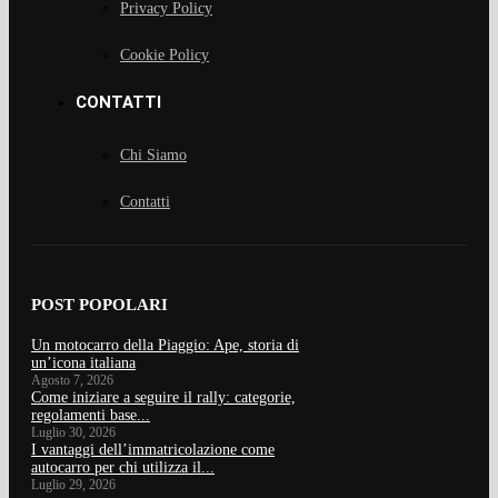
Privacy Policy
Cookie Policy
CONTATTI
Chi Siamo
Contatti
POST POPOLARI
Un motocarro della Piaggio: Ape, storia di
un’icona italiana
Agosto 7, 2026
Come iniziare a seguire il rally: categorie,
regolamenti base...
Luglio 30, 2026
I vantaggi dell’immatricolazione come
autocarro per chi utilizza il...
Luglio 29, 2026