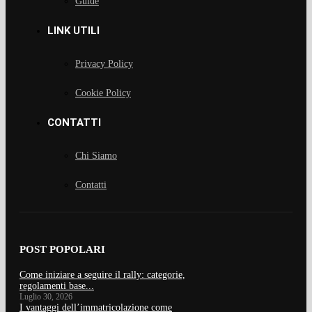
Guide
LINK UTILI
Privacy Policy
Cookie Policy
CONTATTI
Chi Siamo
Contatti
POST POPOLARI
Come iniziare a seguire il rally: categorie,
regolamenti base...
Luglio 30, 2026
I vantaggi dell’immatricolazione come