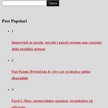
Cerca
Post Popolari
1
Imprevisti su strada, perché i guasti restano una costante
della mobilità urbana
2
Fiat Panda Hybrid km 0: city‑car ecologica subito
disponibile
3
Ford C‑Max: monovolume spaziosa, tecnologica ed
efficiente