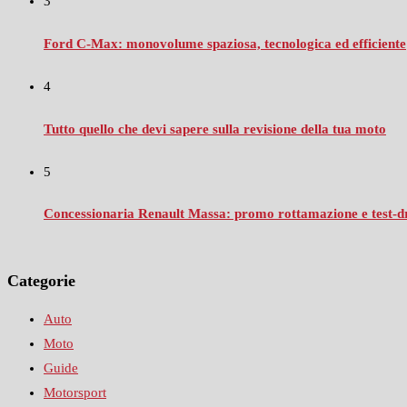
3
Ford C‑Max: monovolume spaziosa, tecnologica ed efficiente
4
Tutto quello che devi sapere sulla revisione della tua moto
5
Concessionaria Renault Massa: promo rottamazione e test‑dr
Categorie
Auto
Moto
Guide
Motorsport