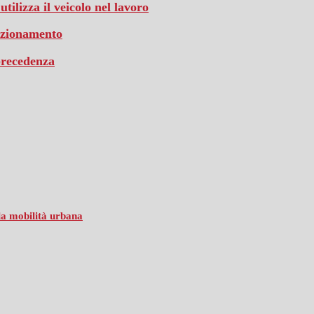
ilizza il veicolo nel lavoro
unzionamento
 precedenza
lla mobilità urbana