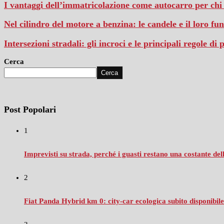
I vantaggi dell’immatricolazione come autocarro per chi ut
Nel cilindro del motore a benzina: le candele e il loro f
Intersezioni stradali: gli incroci e le principali regole di
Cerca
Cerca
Post Popolari
1
Imprevisti su strada, perché i guasti restano una costante de
2
Fiat Panda Hybrid km 0: city‑car ecologica subito disponibile