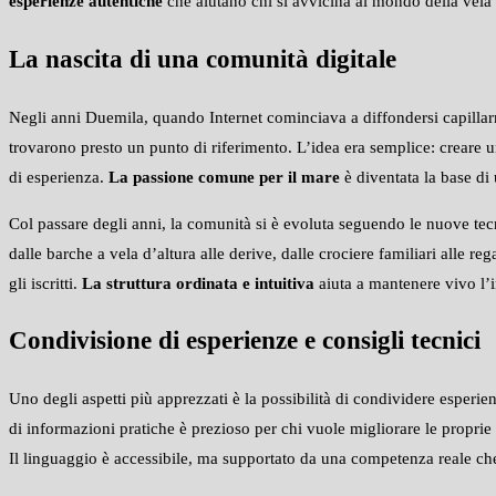
esperienze autentiche
che aiutano chi si avvicina al mondo della vela a
La nascita di una comunità digitale
Negli anni Duemila, quando Internet cominciava a diffondersi capillarmen
trovarono presto un punto di riferimento. L’idea era semplice: creare un
di esperienza.
La passione comune per il mare
è diventata la base di
Col passare degli anni, la comunità si è evoluta seguendo le nuove tec
dalle barche a vela d’altura alle derive, dalle crociere familiari alle r
gli iscritti.
La struttura ordinata e intuitiva
aiuta a mantenere vivo l’in
Condivisione di esperienze e consigli tecnici
Uno degli aspetti più apprezzati è la possibilità di condividere esperie
di informazioni pratiche è prezioso per chi vuole migliorare le propr
Il linguaggio è accessibile, ma supportato da una competenza reale che 