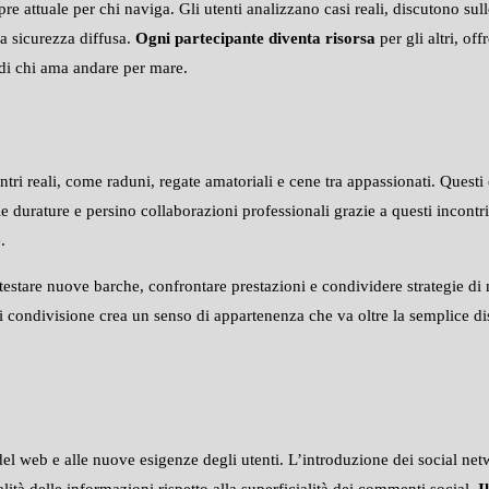
 attuale per chi naviga. Gli utenti analizzano casi reali, discutono sul
la sicurezza diffusa.
Ogni partecipante diventa risorsa
per gli altri, o
 di chi ama andare per mare.
ri reali, come raduni, regate amatoriali e cene tra appassionati. Questi 
ie durature e persino collaborazioni professionali grazie a questi incontr
.
estare nuove barche, confrontare prestazioni e condividere strategie di
o di condivisione crea un senso di appartenenza che va oltre la semplice d
el web e alle nuove esigenze degli utenti. L’introduzione dei social netw
alità delle informazioni rispetto alla superficialità dei commenti social.
I