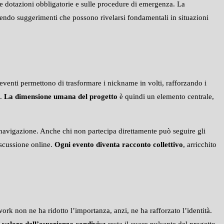
le dotazioni obbligatorie e sulle procedure di emergenza. La
ffrendo suggerimenti che possono rivelarsi fondamentali in situazioni
eventi permettono di trasformare i nickname in volti, rafforzando i
i.
La dimensione umana del progetto
è quindi un elemento centrale,
 navigazione. Anche chi non partecipa direttamente può seguire gli
iscussione online.
Ogni evento diventa racconto collettivo
, arricchito
ork non ne ha ridotto l’importanza, anzi, ne ha rafforzato l’identità.
l valore dell’esperienza condivisa
resta il cuore pulsante del progetto,