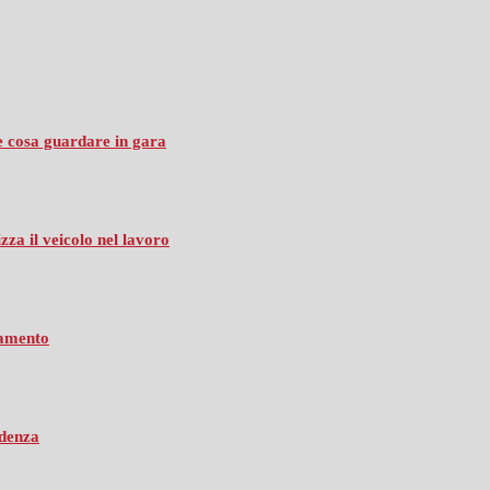
 e cosa guardare in gara
zza il veicolo nel lavoro
namento
edenza