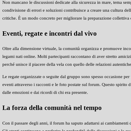
Non mancano le discussioni dedicate alla sicurezza in mare, tema sempre
condivisione di errori e soluzioni contribuisce a creare una cultura del
critiche. È un modo concreto per migliorare la preparazione collettiva
Eventi, regate e incontri dal vivo
Oltre alla dimensione virtuale, la comunità organizza e promuove incont
legami nati online. Molti partecipanti raccontano di aver stretto amiciz
perché unisce il piacere della vela con quello delle relazioni autentiche
Le regate organizzate o seguite dal gruppo sono spesso occasione per t
eventi attraverso i racconti e le foto postate sul forum. Questo spirit
dalle emozioni e dai ricordi di chi era presente.
La forza della comunità nel tempo
Con il passare degli anni, il forum ha saputo adattarsi ai cambiamenti d
Gli utenti continuano a preferire la profondità delle discussioni e la qu