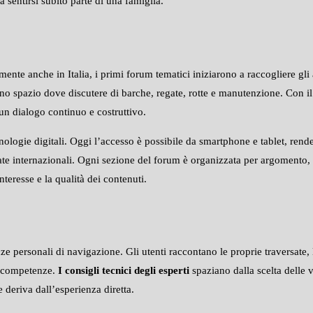
 sentirsi subito parte di una famiglia.
te anche in Italia, i primi forum tematici iniziarono a raccogliere gli ap
o spazio dove discutere di barche, regate, rotte e manutenzione. Con il te
 un dialogo continuo e costruttivo.
nologie digitali. Oggi l’accesso è possibile da smartphone e tablet, ren
egate internazionali. Ogni sezione del forum è organizzata per argomento, 
teresse e la qualità dei contenuti.
nze personali di navigazione. Gli utenti raccontano le proprie traversate,
ie competenze.
I consigli tecnici degli esperti
spaziano dalla scelta delle v
deriva dall’esperienza diretta.