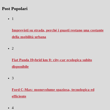
Post Popolari
1
Imprevisti su strada, perché i guasti restano una costante
della mobilità urbana
2
Fiat Panda Hybrid km 0: city‑car ecologica subito
disponibile
3
Ford C‑Max: monovolume spaziosa, tecnologica ed
efficiente
4