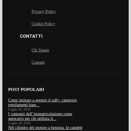
Privacy Policy
Cookie Policy
CONTATTI
Chi Siamo
Contatti
POST POPOLARI
Come iniziare a seguire il rally: categorie,
regolamenti base...
Luglio 30, 2026
I vantaggi dell’immatricolazione come
autocarro per chi utilizza il...
Luglio 29, 2026
Nel cilindro del motore a benzina: le candele