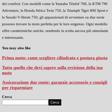
del comfort. Con modelli come la Yamaha Ténéré 700, la KTM 790
Adventure, la Honda Africa Twin 750, la Triumph Tiger 800 Sport e
la Suzuki V-Strom 750, gli appassionati di avventure su due ruote
possono trovare la moto perfetta per le loro esigenze. Ogni modello
offre caratteristiche uniche, rendendo la scelta ancora più stimolante
e interessante.
You may also like
Prima moto: come scegliere cilindrata e postura giusta
Tutto quello che devi sapere sulla revisione della tua
moto
Assicurazione due ruote: garanzie accessorie e consigli
per risparmiare
Cerca
Cerca