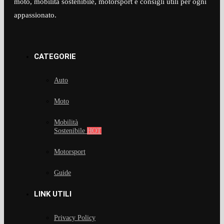
moto, mobilità sostenibile, motorsport e consigli utili per ogni
appassionato.​
CATEGORIE
Auto
Moto
Mobilità
Sostenibile
HOT
Motorsport
Guide
LINK UTILI
Privacy Policy