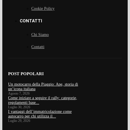
Cookie Policy
CONTATTI
Chi Siamo
Contatti
POST POPOLARI
Un motocarro della Piaggio: Ape, storia di
un’icona italiana
Agosto 7, 2026
Come iniziare a seguire il rally: categorie,
regolamenti base...
Luglio 30, 2026
I vantaggi dell’immatricolazione come
autocarro per chi utilizza il...
Luglio 29, 2026