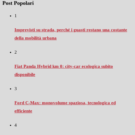
Post Popolari
1
Imprevisti su strada, perché i guasti restano una costante
della mobilità urbana
2
Fiat Panda Hybrid km 0: city‑car ecologica subito
disponibile
3
Ford C‑Max: monovolume spaziosa, tecnologica ed
efficiente
4