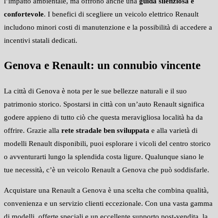
l’impatto ambientale, ma offrono anche una
guida silenziosa e
confortevole
. I benefici di scegliere un veicolo elettrico Renault
includono minori costi di manutenzione e la possibilità di accedere a
incentivi statali dedicati.
Genova e Renault: un connubio vincente
La città di Genova è nota per le sue bellezze naturali e il suo
patrimonio storico. Spostarsi in città con un’auto Renault significa
godere appieno di tutto ciò che questa meravigliosa località ha da
offrire. Grazie alla
rete stradale ben sviluppata
e alla varietà di
modelli Renault disponibili, puoi esplorare i vicoli del centro storico
o avventurarti lungo la splendida costa ligure. Qualunque siano le
tue necessità, c’è un veicolo Renault a Genova che può soddisfarle.
Acquistare una Renault a Genova è una scelta che combina qualità,
convenienza e un servizio clienti eccezionale. Con una vasta gamma
di modelli, offerte speciali e un eccellente supporto post-vendita, la